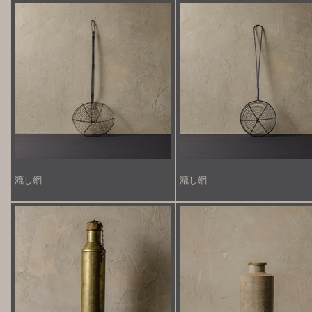
漉し網
漉し網