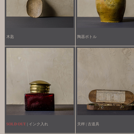
木匙
陶器ボトル
SOLD OUT
| インク入れ
天秤 | 古道具