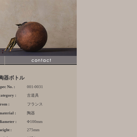
陶器ボトル
spec No. :
001-0031
category :
古道具
from :
フランス
material :
陶器
diameter :
Φ100mm
height :
275mm