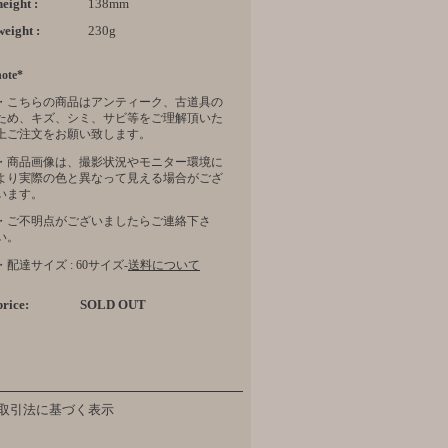
height :
138mm
weight :
230g
note*
・こちらの商品はアンティーク、古道具の
ため、キズ、シミ、サビ等をご理解頂いた
上ご注文をお願い致します。
・商品画像は、撮影状況やモニター環境に
より実際の色と異なって見える場合がござ
います。
・ご不明点がございましたらご連絡下さ
い。
・配達サイズ : 60サイズ-
送料について
price:
SOLD OUT
取引法に基づく表示