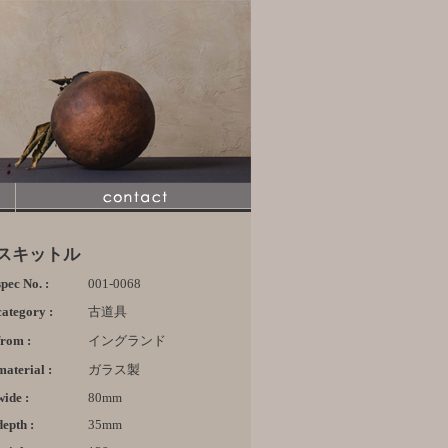
スキットル
spec No. :
001-0068
category :
古道具
from :
イングランド
material :
ガラス製
wide :
80mm
depth :
35mm