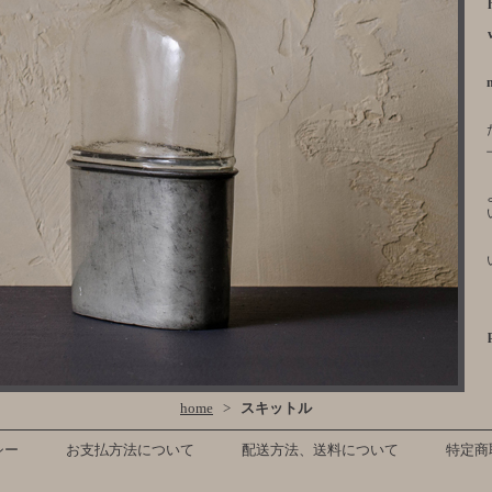
home
>
スキットル
シー
お支払方法について
配送方法、送料について
特定商