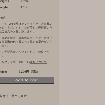
height :
47mm
weight :
170g
note*
・こちらの商品はアンティーク、古道具の
ため、キズ、シミ、サビ等をご理解頂いた
上ご注文をお願い致します。
・商品画像は、撮影状況やモニター環境に
より実際の色と異なって見える場合がござ
います。
・ご不明点がございましたらご連絡下さ
い。
・配達サイズ : 60サイズ-
送料について
price:
5,200円（税込）
取引法に基づく表示