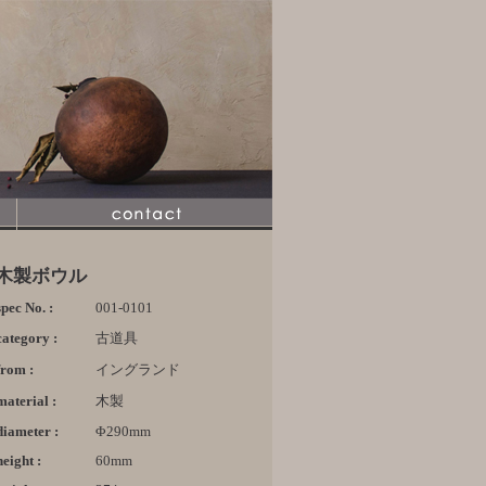
木製ボウル
spec No. :
001-0101
category :
古道具
from :
イングランド
material :
木製
diameter :
Φ290mm
height :
60mm