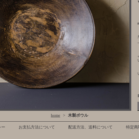
home
>
木製ボウル
シー
お支払方法について
配送方法、送料について
特定商