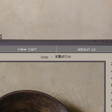
home
>
木製ボウル