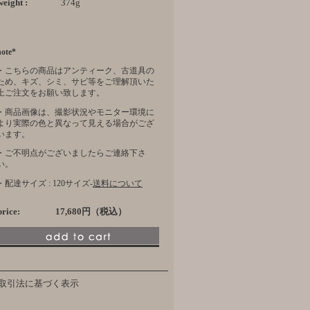
weight :
374g
note*
・こちらの商品はアンティーク、古道具の
ため、キズ、シミ、サビ等をご理解頂いた
上ご注文をお願い致します。
・商品画像は、撮影状況やモニター環境に
より実際の色と異なって見える場合がござ
います。
・ご不明点がございましたらご連絡下さ
い。
・配達サイズ : 120サイズ-
送料について
price:
17,680円（税込）
取引法に基づく表示