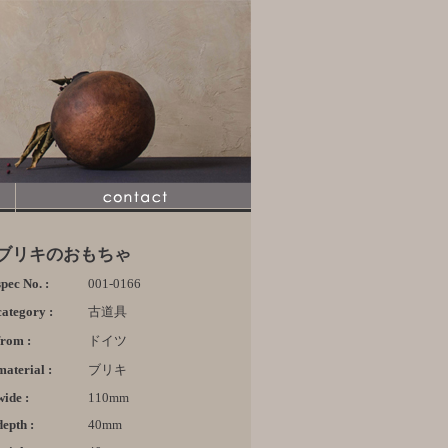
ブリキのおもちゃ
spec No. :
001-0166
category :
古道具
from :
ドイツ
material :
ブリキ
wide :
110mm
depth :
40mm