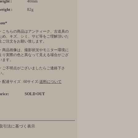
height :
40mm
weight :
82g
note*
・こちらの商品はアンティーク、古道具の
ため、キズ、シミ、サビ等をご理解頂いた
上ご注文をお願い致します。
・商品画像は、撮影状況やモニター環境に
より実際の色と異なって見える場合がござ
います。
・ご不明点がございましたらご連絡下さ
い。
・配達サイズ : 60サイズ-
送料について
price:
SOLD OUT
取引法に基づく表示