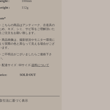
height :
100mm
weight :
112g
note*
・こちらの商品はアンティーク、古道具の
ため、キズ、シミ、サビ等をご理解頂いた
上ご注文をお願い致します。
・商品画像は、撮影状況やモニター環境に
より実際の色と異なって見える場合がござ
います。
・ご不明点がございましたらご連絡下さ
い。
・配達サイズ : 60サイズ-
送料について
price:
SOLD OUT
取引法に基づく表示