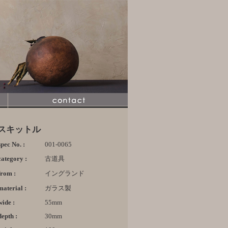
スキットル
spec No. :
001-0065
category :
古道具
from :
イングランド
material :
ガラス製
wide :
55mm
depth :
30mm